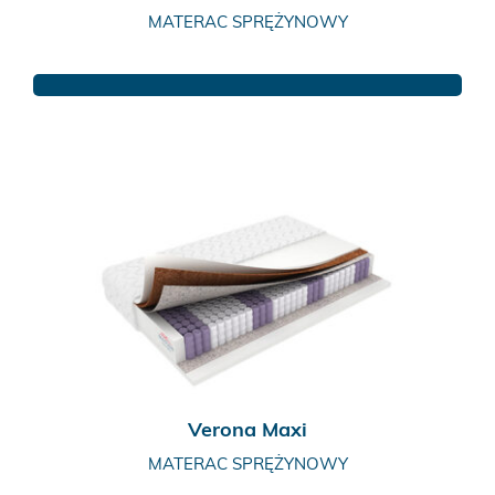
MATERAC SPRĘŻYNOWY
Ten
produkt
ma
wiele
wariantów.
Opcje
można
wybrać
na
stronie
produktu
Verona Maxi
MATERAC SPRĘŻYNOWY