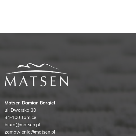
wiele
wariantów.
Opcje
można
wybrać
na
stronie
produktu
Matsen Damian Bargieł
ul. Dworska 30
34-100 Tomice
biuro@matsen.pl
zamowienia@matsen.pl