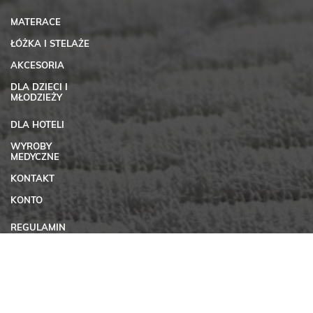
MATERACE
ŁÓŻKA I STELAŻE
AKCESORIA
DLA DZIECI I
MŁODZIEŻY
DLA HOTELI
WYROBY
MEDYCZNE
KONTAKT
KONTO
REGULAMIN
SKLEPU
INTERNETOWEGO
MATSEN
POLITYKA
PRYWATNOŚCI