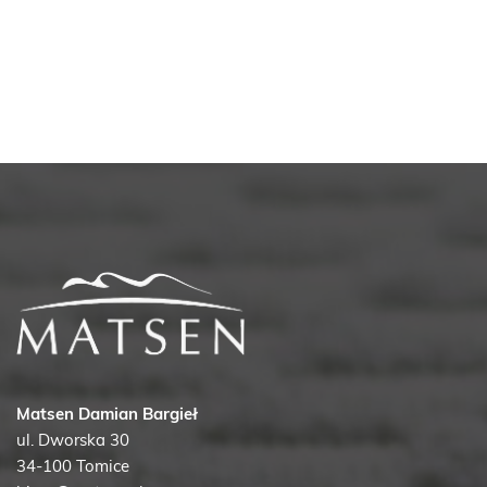
ma
wiele
wariantów.
Opcje
można
wybrać
na
stronie
produktu
Matsen Damian Bargieł
ul. Dworska 30
34-100 Tomice