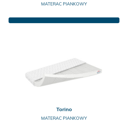
MATERAC PIANKOWY
Ten
produkt
ma
wiele
wariantów.
Opcje
można
wybrać
na
stronie
produktu
Torino
MATERAC PIANKOWY