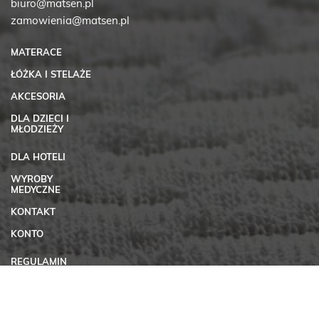
biuro@matsen.pl
zamowienia@matsen.pl
MATERACE
ŁÓŻKA I STELAŻE
AKCESORIA
DLA DZIECI I
MŁODZIEŻY
DLA HOTELI
WYROBY
MEDYCZNE
KONTAKT
KONTO
REGULAMIN
SKLEPU
INTERNETOWEGO
MATSEN
POLITYKA