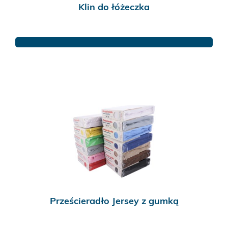
Klin do łóżeczka
Ten
produkt
ma
wiele
wariantów.
Opcje
można
wybrać
na
stronie
produktu
Prześcieradło Jersey z gumką