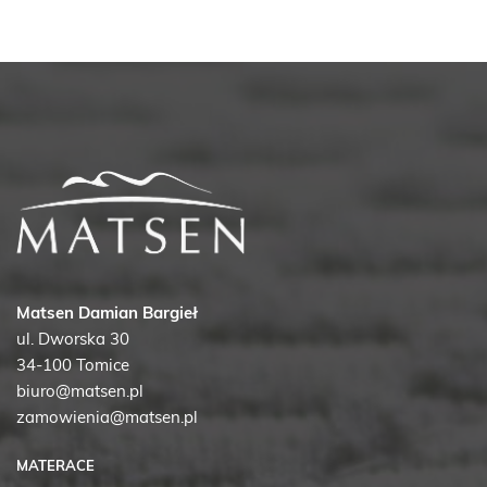
Opcje
można
wybrać
na
stronie
produktu
Matsen Damian Bargieł
ul. Dworska 30
34-100 Tomice
biuro@matsen.pl
zamowienia@matsen.pl
MATERACE