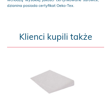
wchodzą wysokiej jakości certyfikowane surowce,
dzianina posiada certyfikat Oeko-Tex.
Klienci kupili także