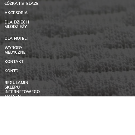
ŁÓŻKA I STELAŻE
AKCESORIA
DLA DZIECI I
MŁODZIEŻY
DLA HOTELI
WYROBY
MEDYCZNE
KONTAKT
KONTO
REGULAMIN
SKLEPU
INTERNETOWEGO
MATSEN
POLITYKA
PRYWATNOŚCI
MATERIAŁY DO
POBRANIA
KARIERA