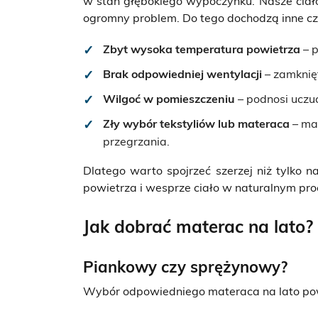
w stan głębokiego wypoczynku. Nasze ciało
ogromny problem. Do tego dochodzą inne czy
Zbyt wysoka temperatura powietrza
– p
Brak odpowiedniej wentylacji
– zamknięt
Wilgoć w pomieszczeniu
– podnosi uczuc
Zły wybór tekstyliów lub materaca
– mat
przegrzania.
Dlatego warto spojrzeć szerzej niż tylko n
powietrza i wesprze ciało w naturalnym proc
Jak dobrać materac na lato?
Piankowy czy sprężynowy?
Wybór odpowiedniego materaca na lato pow