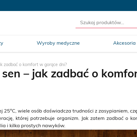
Szukaj:
ży
Wyroby medyczne
Akcesoria
jak zadbać o komfort w gorące dni?
y sen – jak zadbać o komfo
 25°C, wiele osób doświadcza trudności z zasypianiem, czę
rację, której potrzebuje organizm. Jak zatem zadbać o k
ia i kilka prostych nawyków.