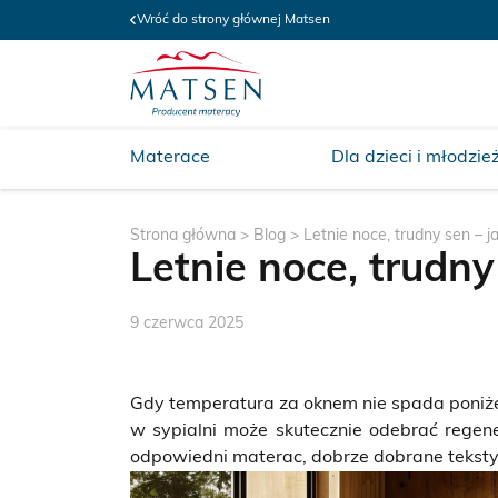
Wróć do strony głównej Matsen
Materace
Dla dzieci i młodzie
Strona główna
>
Blog
>
Letnie noce, trudny sen – 
Letnie noce, trudn
9 czerwca 2025
Gdy temperatura za oknem nie spada poniżej
w sypialni może skutecznie odebrać regene
odpowiedni materac, dobrze dobrane tekstyl