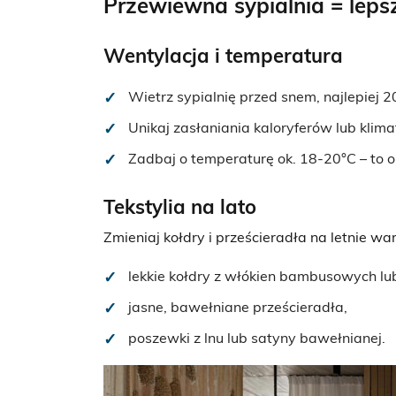
Przewiewna sypialnia = leps
Wentylacja i temperatura
Wietrz
sypialnię przed snem, najlepiej 
Unikaj zasłaniania kaloryferów lub kli
Zadbaj o temperaturę ok. 18-20°C – to 
Tekstylia na lato
Zmieniaj kołdry i prześcieradła na letnie war
lekkie kołdry z włókien bambusowych lu
jasne, bawełniane prześcieradła,
poszewki z lnu lub satyny bawełnianej.