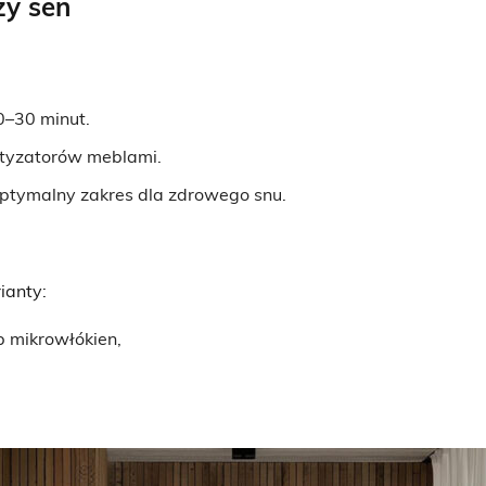
zy sen
20–30 minut.
matyzatorów meblami.
optymalny zakres dla zdrowego snu.
ianty:
b mikrowłókien,