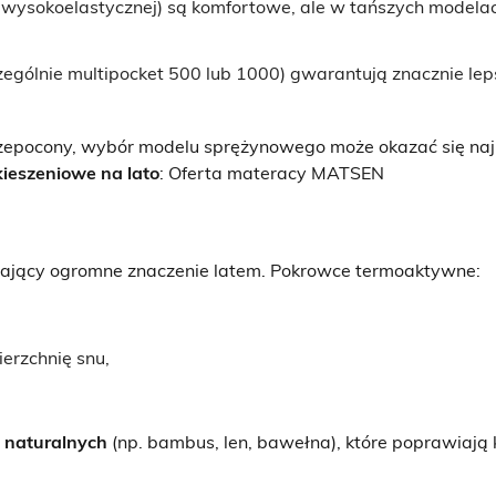
 wysokoelastycznej) są komfortowe, ale w tańszych modela
zególnie multipocket 500 lub 1000) gwarantują znacznie leps
 przepocony, wybór modelu sprężynowego może okazać się n
ieszeniowe na lato
:
Oferta materacy MATSEN
mający ogromne znaczenie latem. Pokrowce termoaktywne:
erzchnię snu,
 naturalnych
(np. bambus, len, bawełna), które poprawiają 