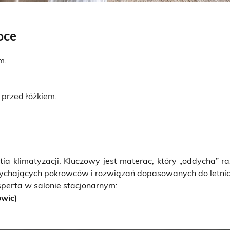
oce
m.
 przed łóżkiem.
stia klimatyzacji. Kluczowy jest materac, który „oddycha
dychających pokrowców i rozwiązań dopasowanych do letni
sperta w salonie stacjonarnym:
owic)