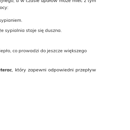
cyjnego, a w czasie upałów może mieć z tym
ocy:
sypianiem.
e sypialnia staje się duszna.
iepło, co prowadzi do jeszcze większego
terac
, który zapewni odpowiedni przepływ