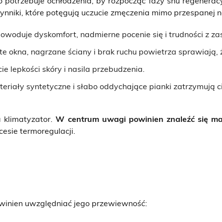
 potrzebuje ochłodzenia, by rozpocząć fazy snu regenera
nniki, które potęgują uczucie zmęczenia mimo przespanej n
owoduje dyskomfort, nadmierne pocenie się i trudności z za
e okna, nagrzane ściany i brak ruchu powietrza sprawiają, ż
ie lepkości skóry i nasila przebudzenia.
eriały syntetyczne i słabo oddychające pianki zatrzymują c
a klimatyzator.
W centrum uwagi powinien znaleźć się ma
esie termoregulacji.
inien uwzględniać jego przewiewność: