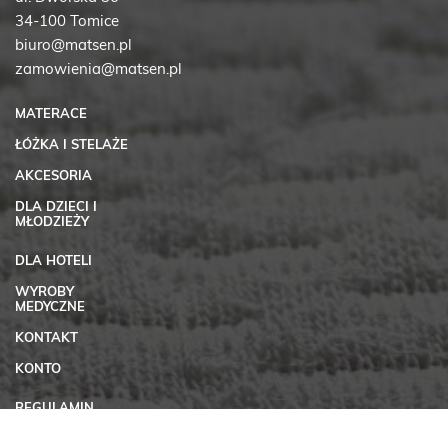
34-100 Tomice
biuro@matsen.pl
zamowienia@matsen.pl
MATERACE
ŁÓŻKA I STELAŻE
AKCESORIA
DLA DZIECI I
MŁODZIEŻY
DLA HOTELI
WYROBY
MEDYCZNE
KONTAKT
KONTO
REGULAMIN
SKLEPU
INTERNETOWEGO