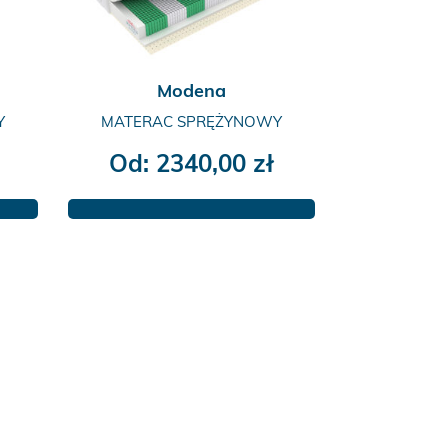
Modena
Y
MATERAC SPRĘŻYNOWY
Od:
2340,00
zł
Ten
produkt
ma
wiele
wariantów.
Opcje
można
wybrać
na
stronie