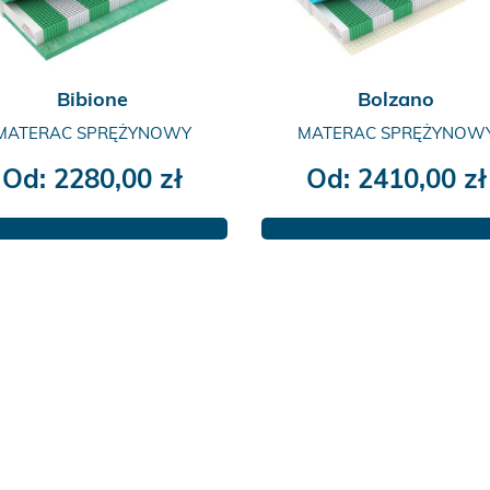
Bibione
Bolzano
MATERAC SPRĘŻYNOWY
MATERAC SPRĘŻYNOW
Od:
2280,00
zł
Od:
2410,00
zł
Ten
Ten
produkt
produkt
ma
ma
wiele
wiele
wariantów.
wariantów.
Opcje
Opcje
można
można
wybrać
wybrać
na
na
stronie
stronie