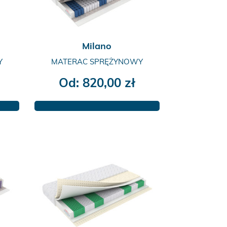
Milano
Y
MATERAC SPRĘŻYNOWY
Od:
820,00
zł
Ten
produkt
ma
wiele
wariantów.
Opcje
można
wybrać
na
stronie