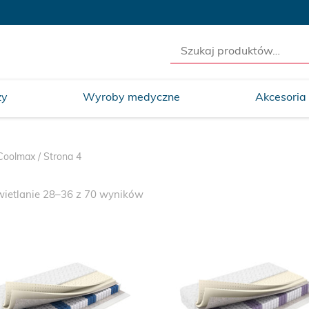
Szukaj:
ży
Wyroby medyczne
Akcesoria
Coolmax
/ Strona 4
ietlanie 28–36 z 70 wyników