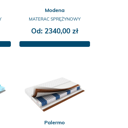
produktu
Modena
Y
MATERAC SPRĘŻYNOWY
Od:
2340,00
zł
Ten
produkt
ma
wiele
wariantów.
Opcje
można
wybrać
na
stronie
produktu
Palermo