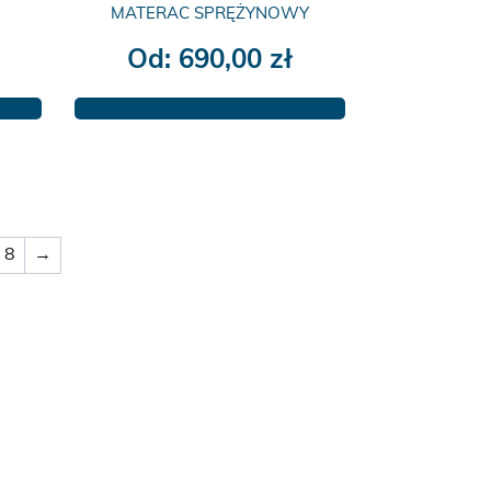
MATERAC SPRĘŻYNOWY
Od:
690,00
zł
Ten
produkt
ma
wiele
wariantów.
Opcje
8
→
można
wybrać
na
stronie
produktu