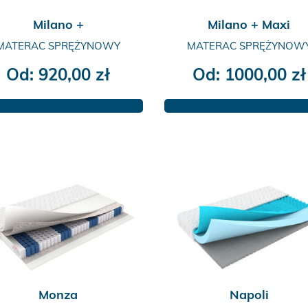
produktu
produktu
Milano +
Milano + Maxi
MATERAC SPRĘŻYNOWY
MATERAC SPRĘŻYNOW
Od:
920,00
zł
Od:
1000,00
zł
Ten
Ten
produkt
produkt
ma
ma
wiele
wiele
wariantów.
wariantów.
Opcje
Opcje
można
można
wybrać
wybrać
na
na
stronie
stronie
produktu
produktu
Monza
Napoli