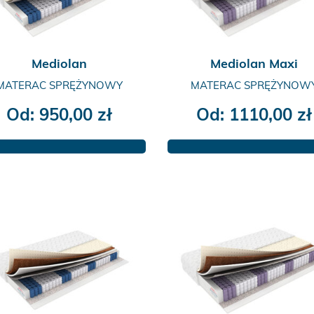
Mediolan
Mediolan Maxi
MATERAC SPRĘŻYNOWY
MATERAC SPRĘŻYNOW
Od:
950,00
zł
Od:
1110,00
zł
Ten
Ten
produkt
produkt
ma
ma
wiele
wiele
wariantów.
wariantów.
Opcje
Opcje
można
można
wybrać
wybrać
na
na
stronie
stronie