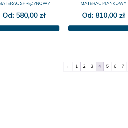
MATERAC SPRĘŻYNOWY
MATERAC PIANKOWY
Od:
580,00
zł
Od:
810,00
zł
Ten
Ten
produkt
produkt
ma
ma
wiele
wiele
wariantów.
wariantów.
Opcje
Opcje
←
1
2
3
4
5
6
7
można
można
wybrać
wybrać
na
na
stronie
stronie
produktu
produktu