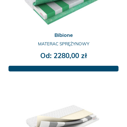
na
stronie
produktu
Bibione
MATERAC SPRĘŻYNOWY
Od:
2280,00
zł
Ten
produkt
ma
wiele
wariantów.
Opcje
można
wybrać
na