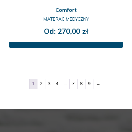
Comfort
MATERAC MEDYCZNY
Od:
270,00
zł
Ten
produkt
ma
wiele
wariantów.
Opcje
1
2
3
4
…
7
8
9
→
można
wybrać
na
stronie
produktu