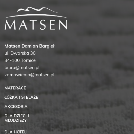
Matsen Damian Bargieł
ul. Dworska 30
34-100 Tomice
biuro@matsen.pl
zamowienia@matsen.pl
MATERACE
ŁÓŻKA I STELAŻE
AKCESORIA
DLA DZIECI I
MŁODZIEŻY
DLA HOTELI