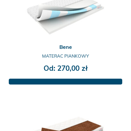
wybrać
na
stronie
produktu
Bene
MATERAC PIANKOWY
Od:
270,00
zł
Ten
produkt
ma
wiele
wariantów.
Opcje
można
wybrać