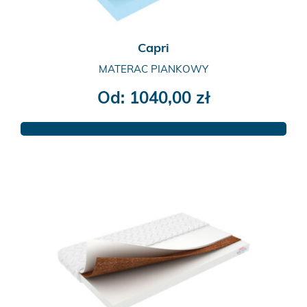
Capri
MATERAC PIANKOWY
Od:
1040,00
zł
Ten
produkt
ma
wiele
wariantów.
Opcje
można
wybrać
na
stronie
produktu