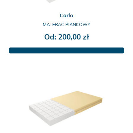
Carlo
MATERAC PIANKOWY
Od:
200,00
zł
Ten
produkt
ma
wiele
wariantów.
Opcje
można
wybrać
na
stronie
produktu