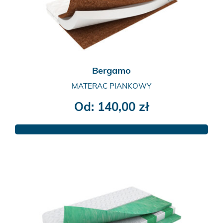
na
stronie
produktu
Bergamo
MATERAC PIANKOWY
Od:
140,00
zł
Ten
produkt
ma
wiele
wariantów.
Opcje
można
wybrać