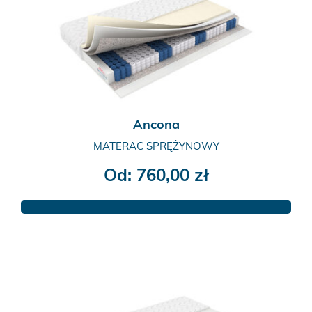
Ancona
MATERAC SPRĘŻYNOWY
Od:
760,00
zł
Ten
produkt
ma
wiele
wariantów.
Opcje
można