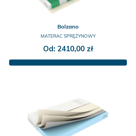
produktu
Bolzano
MATERAC SPRĘŻYNOWY
Od:
2410,00
zł
Ten
produkt
ma
wiele
wariantów.
Opcje
można
wybrać
na
stronie
produktu