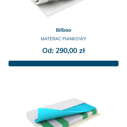
stronie
produktu
Bilbao
MATERAC PIANKOWY
Od:
290,00
zł
Ten
produkt
ma
wiele
wariantów.
Opcje
można
wybrać
na
stronie