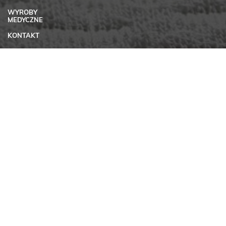
WYROBY
MEDYCZNE
KONTAKT
KONTO
REGULAMIN
SKLEPU
INTERNETOWEGO
MATSEN
POLITYKA
PRYWATNOŚCI
MATERIAŁY DO
POBRANIA
KARIERA