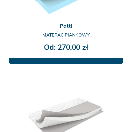
produktu
Patti
MATERAC PIANKOWY
Od:
270,00
zł
Ten
produkt
ma
wiele
wariantów.
Opcje
można
wybrać
na
stronie
produktu