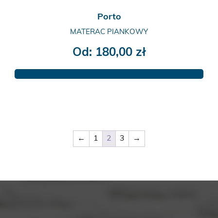
Porto
MATERAC PIANKOWY
Od:
180,00
zł
Ten
produkt
ma
wiele
wariantów.
Opcje
←
1
2
3
→
można
wybrać
na
stronie
produktu