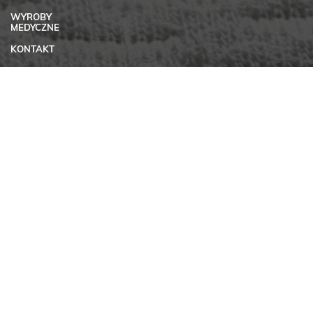
WYROBY
MEDYCZNE
KONTAKT
KONTO
REGULAMIN
SKLEPU
INTERNETOWEGO
MATSEN
POLITYKA
PRYWATNOŚCI
MATERIAŁY DO
POBRANIA
KARIERA