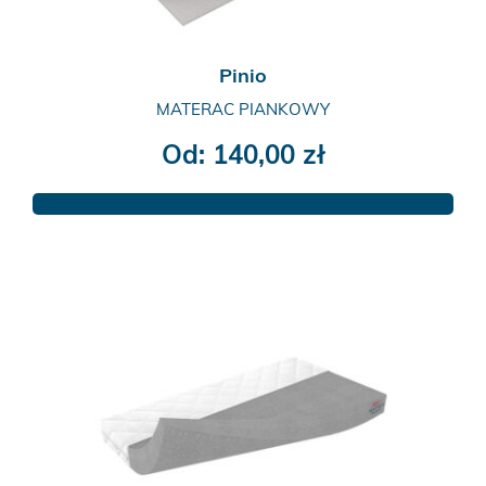
Pinio
MATERAC PIANKOWY
Od:
140,00
zł
Ten
produkt
ma
wiele
wariantów.
Opcje
można
wybrać
na
stronie
produktu