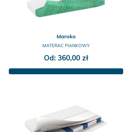
na
stronie
produktu
Maroko
MATERAC PIANKOWY
Od:
360,00
zł
Ten
produkt
ma
wiele
wariantów.
Opcje
można
wybrać
na