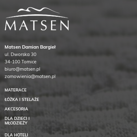
Matsen Damian Bargieł
ul. Dworska 30
34-100 Tomice
biuro@matsen.pl
zamowienia@matsen.pl
MATERACE
ŁÓŻKA I STELAŻE
AKCESORIA
DLA DZIECI I
MŁODZIEŻY
DLA HOTELI