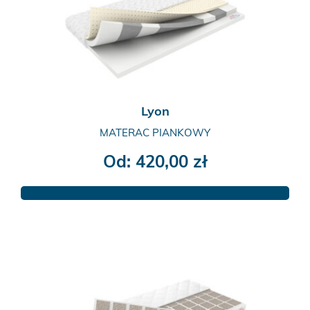
wybrać
na
stronie
produktu
Lyon
MATERAC PIANKOWY
Od:
420,00
zł
Ten
produkt
ma
wiele
wariantów.
Opcje
można
wybrać