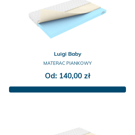
Luigi Baby
MATERAC PIANKOWY
Od:
140,00
zł
Ten
produkt
ma
wiele
wariantów.
Opcje
można