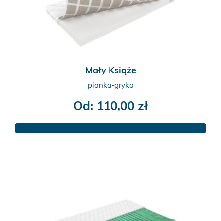
na
stronie
produktu
Mały Książe
pianka-gryka
Od:
110,00
zł
Ten
produkt
ma
wiele
wariantów.
Opcje
można
wybrać