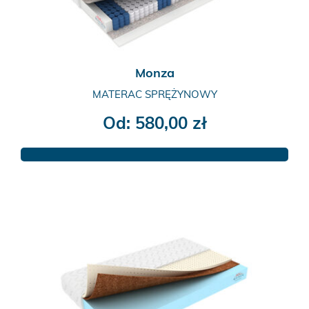
stronie
produktu
Monza
MATERAC SPRĘŻYNOWY
Od:
580,00
zł
Ten
produkt
ma
wiele
wariantów.
Opcje
można
wybrać
na
stronie