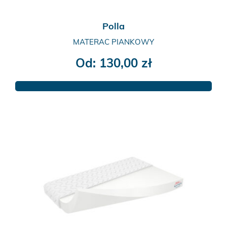
Polla
MATERAC PIANKOWY
Od:
130,00
zł
Ten
produkt
ma
wiele
wariantów.
Opcje
można
wybrać
na
stronie
produktu